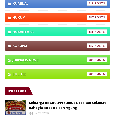
KRIMINAL
618
HUKUM
387
NUSANTARA
383
KORUPSI
382
JURNALIS NEWS
381
POLITIK
381
INFO BRO
Keluarga Besar APPI Sumut Ucapkan Selamat
Bahagia Buat Ira dan Agung
July 12, 2026