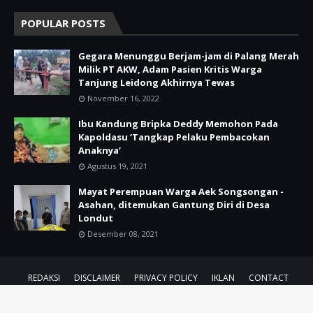
POPULAR POSTS
Gegara Menunggu Berjam-jam di Palang Merah
Milik PT AKW, Adam Pasien Kritis Warga
Tanjung Leidong Akhirnya Tewas
November 16, 2022
Ibu Kandung Bripka Deddy Memohon Pada
Kapoldasu ‘Tangkap Pelaku Pembacokan
Anaknya’
Agustus 19, 2021
Mayat Perempuan Warga Aek Songsongan -
Asahan, ditemukan Gantung Diri di Desa
Londut
Desember 08, 2021
REDAKSI
DISCLAIMER
PRIVACY POLICY
IKLAN
CONTACT
Design By
by
Majalah Jurnalis
| @2021-2025
Majalah Jurnalis