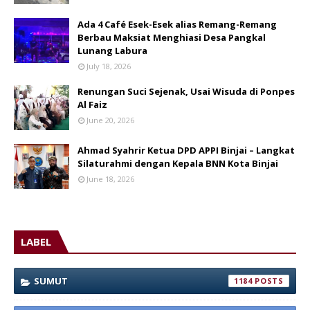
Ada 4 Café Esek-Esek alias Remang-Remang
Berbau Maksiat Menghiasi Desa Pangkal
Lunang Labura
July 18, 2026
Renungan Suci Sejenak, Usai Wisuda di Ponpes
Al Faiz
June 20, 2026
Ahmad Syahrir Ketua DPD APPI Binjai – Langkat
Silaturahmi dengan Kepala BNN Kota Binjai
June 18, 2026
LABEL
SUMUT
1184