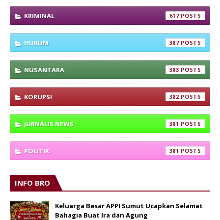
KRIMINAL
617
HUKUM
387
NUSANTARA
383
KORUPSI
382
JURNALIS NEWS
381
POLITIK
381
INFO BRO
Keluarga Besar APPI Sumut Ucapkan Selamat
Bahagia Buat Ira dan Agung