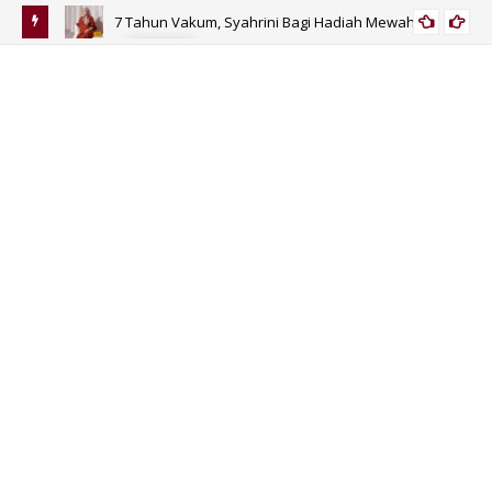
7 Tahun Vakum, Syahrini Bagi Hadiah Mewah
SELEB
nggu
Sa
Tah