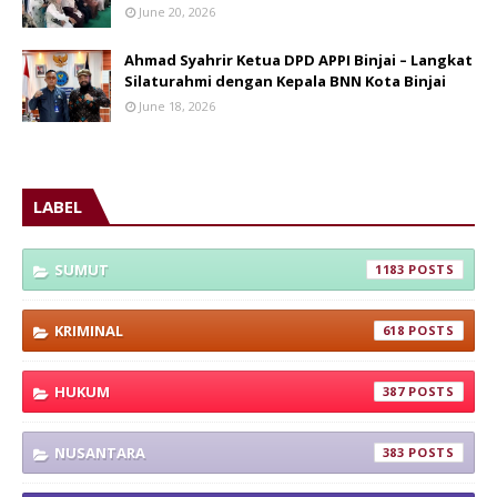
June 20, 2026
Ahmad Syahrir Ketua DPD APPI Binjai – Langkat
Silaturahmi dengan Kepala BNN Kota Binjai
June 18, 2026
LABEL
SUMUT
1183
KRIMINAL
618
HUKUM
387
NUSANTARA
383