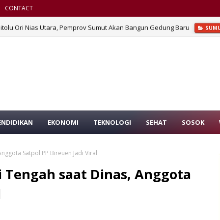
CONTACT
Sitolu Ori Nias Utara, Pemprov Sumut Akan Bangun Gedung Baru
SUM
ENDIDIKAN
EKONOMI
TEKNOLOGI
SEHAT
SOSOK
nggota Satpol PP Bireuen Jadi Viral
i Tengah saat Dinas, Anggota
l