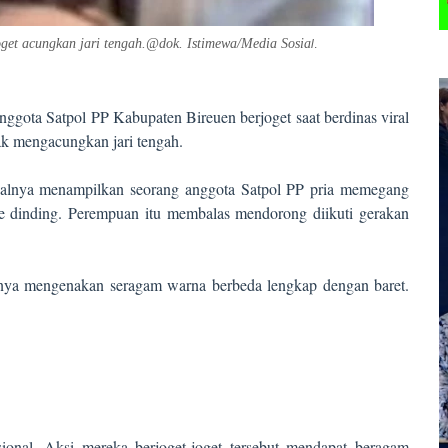
get acungkan jari tengah.@dok. Istimewa/Media Sosia
l
.
nggota Satpol PP Kabupaten Bireuen berjoget saat berdinas viral
ak mengacungkan jari tengah.
awalnya menampilkan seorang anggota Satpol PP pria memegang
 dinding. Perempuan itu membalas mendorong diikuti gerakan
nnya mengenakan seragam warna berbeda lengkap dengan baret.
onal. Aksi mereka berjoget-joget tersebut mendapat beragam