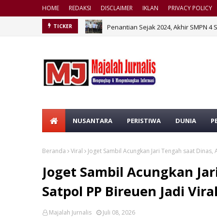
HOME
REDAKSI
DISCLAIMER
IKLAN
PRIVACY POLICY
Penantian Sejak 2024, Akhir SMPN 4 
TICKER
NUSANTARA
PERISTIWA
DUNIA
P
Beranda
Viral
Joget Sambil Acungkan Jari Tengah saat Dinas, A
Joget Sambil Acungkan Jar
Satpol PP Bireuen Jadi Vira
Majalah Jurnalis
Juli 08, 2026