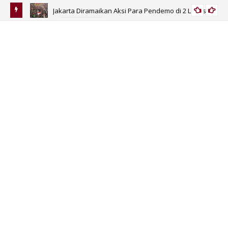
Jakarta Diramaikan Aksi Para Pendemo di 2 Lokasi
PERISTIWA
isa Jadi
Be
Bid