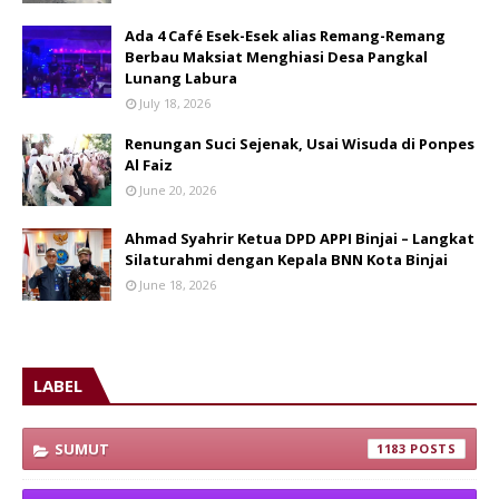
Ada 4 Café Esek-Esek alias Remang-Remang
Berbau Maksiat Menghiasi Desa Pangkal
Lunang Labura
July 18, 2026
Renungan Suci Sejenak, Usai Wisuda di Ponpes
Al Faiz
June 20, 2026
Ahmad Syahrir Ketua DPD APPI Binjai – Langkat
Silaturahmi dengan Kepala BNN Kota Binjai
June 18, 2026
LABEL
SUMUT
1183