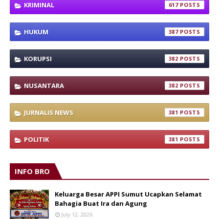
KRIMINAL
617
HUKUM
387
KORUPSI
382
NUSANTARA
382
JURNALIS NEWS
381
POLITIK
381
INFO BRO
Keluarga Besar APPI Sumut Ucapkan Selamat
Bahagia Buat Ira dan Agung
July 12, 2026