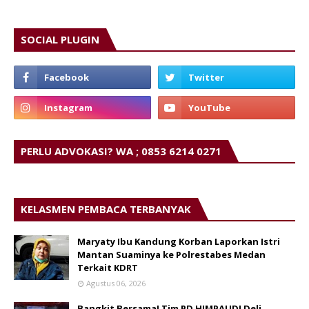
SOCIAL PLUGIN
PERLU ADVOKASI? WA ; 0853 6214 0271
KELASMEN PEMBACA TERBANYAK
Maryaty Ibu Kandung Korban Laporkan Istri
Mantan Suaminya ke Polrestabes Medan
Terkait KDRT
Agustus 06, 2026
Bangkit Bersama! Tim PD HIMPAUDI Deli