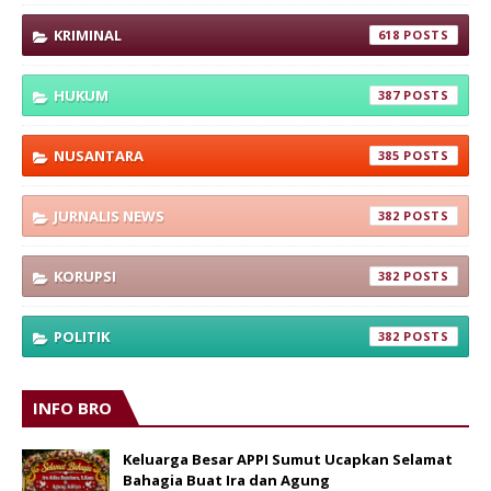
KRIMINAL
618
HUKUM
387
NUSANTARA
385
JURNALIS NEWS
382
KORUPSI
382
POLITIK
382
INFO BRO
Keluarga Besar APPI Sumut Ucapkan Selamat
Bahagia Buat Ira dan Agung