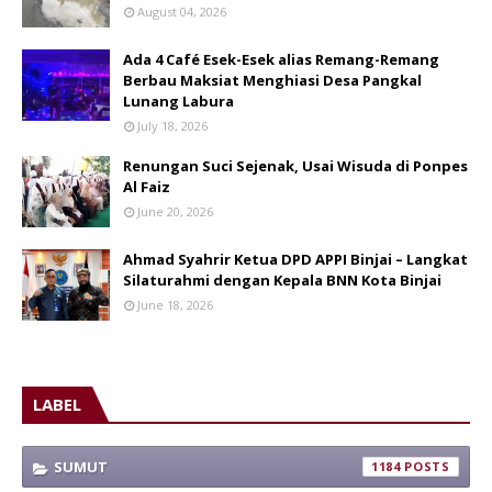
August 04, 2026
Ada 4 Café Esek-Esek alias Remang-Remang
Berbau Maksiat Menghiasi Desa Pangkal
Lunang Labura
July 18, 2026
Renungan Suci Sejenak, Usai Wisuda di Ponpes
Al Faiz
June 20, 2026
Ahmad Syahrir Ketua DPD APPI Binjai – Langkat
Silaturahmi dengan Kepala BNN Kota Binjai
June 18, 2026
LABEL
SUMUT
1184