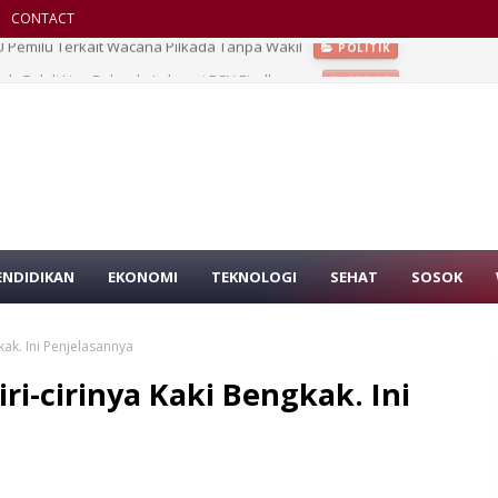
CONTACT
ak Gol di Liga Belanda Imbangi PSV Eindhoven
SPORT
ENDIDIKAN
EKONOMI
TEKNOLOGI
SEHAT
SOSOK
kak. Ini Penjelasannya
ri-cirinya Kaki Bengkak. Ini