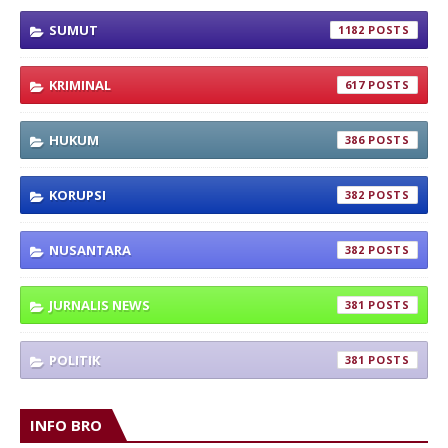
SUMUT
1182
KRIMINAL
617
HUKUM
386
KORUPSI
382
NUSANTARA
382
JURNALIS NEWS
381
POLITIK
381
INFO BRO