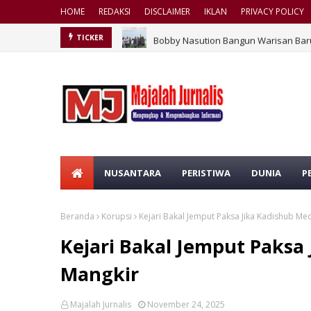
HOME
REDAKSI
DISCLAIMER
IKLAN
PRIVACY POLICY
Bobby Nasution Bangun Warisan Bar
TICKER
NUSANTARA
PERISTIWA
DUNIA
P
Beranda
Korupsi
Kejari Bakal Jemput Paksa Jika Kadishub M
Kejari Bakal Jemput Paksa
Mangkir
Majalah Jurnalis
November 24, 2025