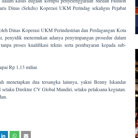
a dalam kasus dugaan korupsi penyelenggaraan Medan Fashion
etaris Dinas (Sekdis) Koperasi UKM Perindag sekaligus Pejabat
n oleh Dinas Koperasi UKM Perindustrian dan Perdagangan Kota
ni, penyidik menemukan adanya penyimpangan prosedur dalam
tanpa proses kualifikasi teknis serta pembayaran kepada sub-
pai Rp 1,13 miliar.
lah menetapkan dua tersangka lainnya, yakni Benny Iskandar
elaku Direktur CV Global Mandiri, selaku pelaksana kegiatan.
dan.