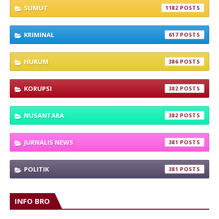
SUMUT
1182
KRIMINAL
617
HUKUM
386
KORUPSI
382
NUSANTARA
382
JURNALIS NEWS
381
POLITIK
381
INFO BRO