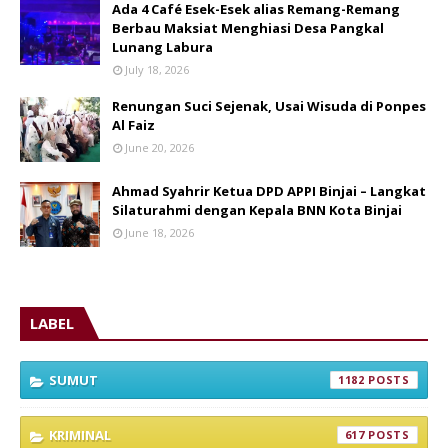
Ada 4 Café Esek-Esek alias Remang-Remang
Berbau Maksiat Menghiasi Desa Pangkal
Lunang Labura
July 18, 2026
Renungan Suci Sejenak, Usai Wisuda di Ponpes
Al Faiz
June 20, 2026
Ahmad Syahrir Ketua DPD APPI Binjai – Langkat
Silaturahmi dengan Kepala BNN Kota Binjai
June 18, 2026
LABEL
SUMUT
1182
KRIMINAL
617