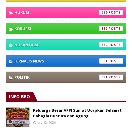
HUKUM
386
KORUPSI
382
NUSANTARA
382
JURNALIS NEWS
381
POLITIK
381
INFO BRO
Keluarga Besar APPI Sumut Ucapkan Selamat
Bahagia Buat Ira dan Agung
July 12, 2026