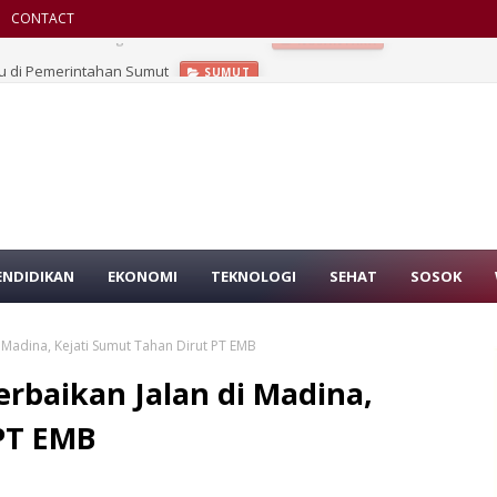
CONTACT
u di Pemerintahan Sumut
SUMUT
ENDIDIKAN
EKONOMI
TEKNOLOGI
SEHAT
SOSOK
 Madina, Kejati Sumut Tahan Dirut PT EMB
erbaikan Jalan di Madina,
 PT EMB