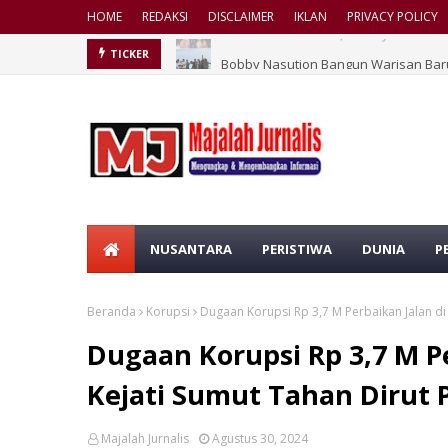
HOME
REDAKSI
DISCLAIMER
IKLAN
PRIVACY POLICY
Bobby Nasution Bangun Warisan Bar
TICKER
NUSANTARA
PERISTIWA
DUNIA
P
Beranda
Korupsi
Dugaan Korupsi Rp 3,7 M Perbaikan Jalan di
Dugaan Korupsi Rp 3,7 M P
Kejati Sumut Tahan Dirut
Majalah Jurnalis
Agustus 30, 2024