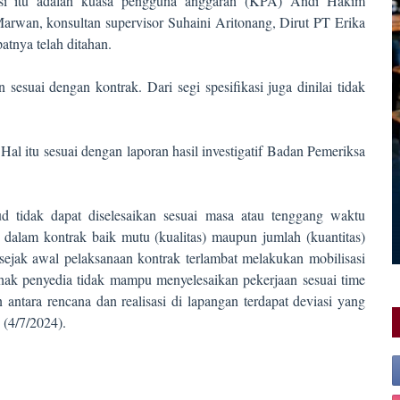
si itu adalah kuasa pengguna anggaran (KPA) Andi Hakim
arwan, konsultan supervisor Suhaini Aritonang, Dirut PT Erika
atnya telah ditahan.
 sesuai dengan kontrak. Dari segi spesifikasi juga dinilai tidak
al itu sesuai dengan laporan hasil investigatif Badan Pemeriksa
 tidak dapat diselesaikan sesuai masa atau tenggang waktu
ur dalam kontrak baik mutu (kualitas) maupun jumlah (kuantitas)
sejak awal pelaksanaan kontrak terlambat melakukan mobilisasi
ihak penyedia tidak mampu menyelesaikan pekerjaan sesuai time
 antara rencana dan realisasi di lapangan terdapat deviasi yang
 (4/7/2024).