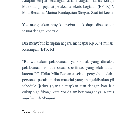
Adapun empat tersangka dalam dugaan kasus korup
Matondang, pejabat pelaksana teknis kegiatan (PPTK) M
Mila Bersama Martua Pandapotan Siregar. Saat ini keemp
Yos mengatakan proyek tersebut tidak dapat diselesaikan
sesuai dengan kontrak.
Dia menyebut kerugian negara mencapai Rp 3,74 miliar. H
Keuangan (BPK RI).
"Bahwa dalam pelaksanaannya kontrak yang dimaksud
pelaksanaan kontrak sesuai spesifikasi yang telah diat
karena PT. Erika Mila Bersama selaku penyedia sudah 
personel, peralatan dan material yang mengakibatkan p
schedule (jadwal) yang ditetapkan atau dengan kata lain
cukup signifikan," kata Yos dalam keterangannya, Kamis
Sumber : detiksumut
Tags:
Korupsi