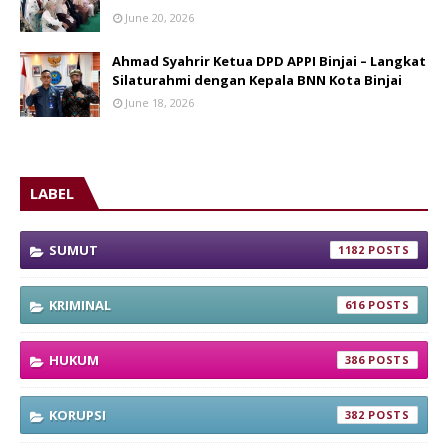
June 20, 2026
Ahmad Syahrir Ketua DPD APPI Binjai – Langkat
Silaturahmi dengan Kepala BNN Kota Binjai
June 18, 2026
LABEL
SUMUT
1182
KRIMINAL
616
HUKUM
386
KORUPSI
382