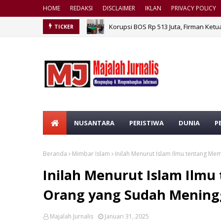
HOME
REDAKSI
DISCLAIMER
IKLAN
PRIVACY POLICY
Korupsi BOS Rp 513 Juta, Firman Ketu
TICKER
NUSANTARA
PERISTIWA
DUNIA
P
Beranda
Mimbar Islam
Inilah Menurut Islam Ilmu tentang M
Inilah Menurut Islam Ilm
Orang yang Sudah Mening
Majalah Jurnalis
Januari 31, 2025