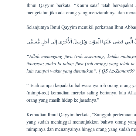
Ibnul Qayyim berkata, “Kaum salaf telah bersepakat 
mengetahui jika ada orang yang menziarahinya dan meras
Selanjutnya Ibnul Qayyim menukil perkataan Ibnu Abbas
كُ الَّتِي قَضَى عَلَيْهَا الْمَوْتَ وَيُرْسِلُ اْلأُخْرَى إِلَى أَجَلٍ مُّسَمًّى
“Allah memegang jiwa (roh seseorang) ketika matiny
tidurnya; maka Ia tahan jiwa (roh orang) yang telah i
lain sampai waktu yang ditentukan“. [ QS Az-Zumar/39 
“Telah sampai kepadaku bahwasanya roh orang-orang yan
(mimpi-red) kemudian mereka saling bertanya, lalu Al
orang yang masih hidup ke jasadnya.”
Kemudian Ibnul Qayyim berkata, “Sungguh pertemuan an
yang sudah meninggal menunjukkan bahwa orang yang 
mimpinya dan menanyainya hingga orang yang sudah mati