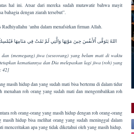
atas hal ini. Atsar dari mereka sudah mutawatir bahwa mayit
a bahagia dengan ziarah tersebut”.
 Radhiyallahu ‘anhu dalam menafsirkan firman Allah.
اللهُ يَتَوَفَّى اْلأَنفُسَ حِينَ مَوْتِهَا وَالَّتِي لَمْ تَمُتْ فِي مَنَامِهَا فَيُمْسِ
a dan (memegang) jiwa (seseorang) yang belum mati di waktu
a tetapkan kematiannya dan Dia melepaskan lagi jiwa (roh) yang
: 42]
g masih hidup dan yang sudah mati bisa bertemu di dalam tidur
lah menahan roh orang yang sudah mati dan mengembalikan roh
tara roh orang-orang yang masih hidup dengan roh orang-orang
masih hidup bisa melihat orang yang sudah meninggal dalam
 menceritakan apa yang tidak diketahui oleh yang masih hidup.