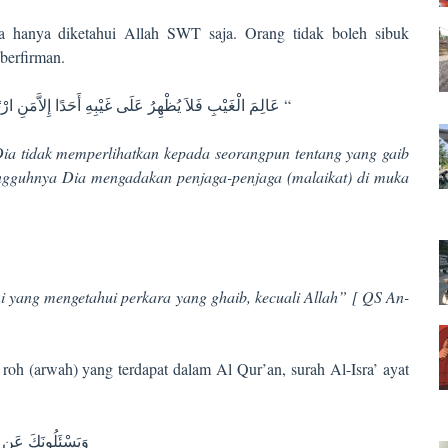
a hanya diketahui Allah SWT saja. Orang tidak boleh sibuk
 berfirman.
عَالِمَ الْغَيْبِ فَلاَ يُظْهِرُ عَلَى غَيْبِهِ أَحَدًا إِلاَّمَنِ ارْتَضَى مِن رَّسُولٍ فَإِنَّهُ يَسْلُكُ مِن بَيْنِ يَدَيْهِ وَمِنْ خَلْفِهِ رَصَدًا “
ia tidak memperlihatkan kepada seorangpun tentang yang gaib
ungguhnya Dia mengadakan penjaga-penjaga (malaikat) di muka
i yang mengetahui perkara yang ghaib, kecuali Allah” [ QS An-
h (arwah) yang terdapat dalam Al Qur’an, surah Al-Isra’ ayat
وَيَسْئَلُونَكَ عَنِ ا