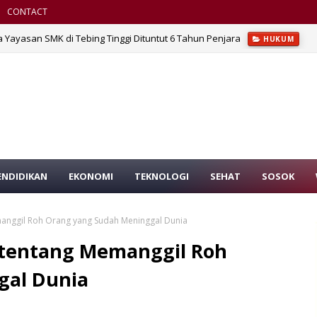
CONTACT
a Yayasan SMK di Tebing Tinggi Dituntut 6 Tahun Penjara
HUKUM
ENDIDIKAN
EKONOMI
TEKNOLOGI
SEHAT
SOSOK
emanggil Roh Orang yang Sudah Meninggal Dunia
u tentang Memanggil Roh
gal Dunia