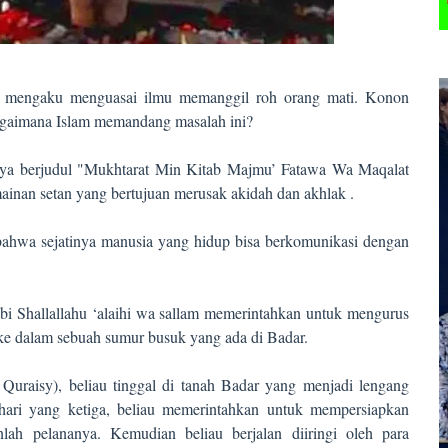
k mengaku menguasai ilmu memanggil roh orang mati. Konon
bagaimana Islam memandang masalah ini?
ya berjudul "Mukhtarat Min Kitab Majmu’ Fatawa Wa Maqalat
nan setan yang bertujuan merusak akidah dan akhlak .
i bahwa sejatinya manusia yang hidup bisa berkomunikasi dengan
i Shallallahu ‘alaihi wa sallam memerintahkan untuk mengurus
ke dalam sebuah sumur busuk yang ada di Badar.
uraisy), beliau tinggal di tanah Badar yang menjadi lengang
hari yang ketiga, beliau memerintahkan untuk mempersiapkan
lah pelananya. Kemudian beliau berjalan diiringi oleh para