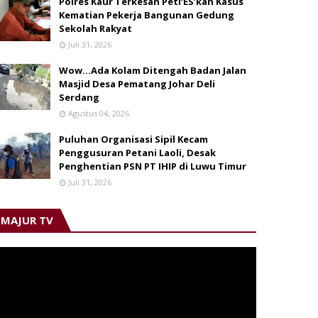
Polres Kaur Terkesan Peti‘ES’kan Kasus
Kematian Pekerja Bangunan Gedung
Sekolah Rakyat
Juli 31, 2026
Wow...Ada Kolam Ditengah Badan Jalan
Masjid Desa Pematang Johar Deli
Serdang
Agustus 04, 2026
Puluhan Organisasi Sipil Kecam
Penggusuran Petani Laoli, Desak
Penghentian PSN PT IHIP di Luwu Timur
Juli 31, 2026
MAJUR TV