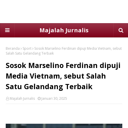
Majalah Jurnalis
Beranda
Sport
Sosok Marselino Ferdinan dipuji Media Vietnam, sebut
Salah Satu Gelandang Terbaik
Sosok Marselino Ferdinan dipuji
Media Vietnam, sebut Salah
Satu Gelandang Terbaik
Majalah Jurnalis
Januari 30, 2025