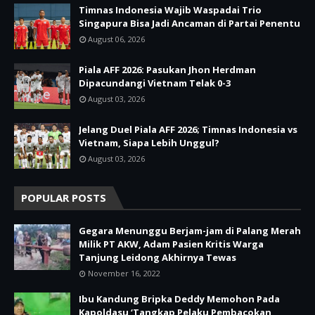
Timnas Indonesia Wajib Waspadai Trio
Singapura Bisa Jadi Ancaman di Partai Penentu
August 06, 2026
Piala AFF 2026: Pasukan Jhon Herdman
Dipacundangi Vietnam Telak 0-3
August 03, 2026
Jelang Duel Piala AFF 2026; Timnas Indonesia vs
Vietnam, Siapa Lebih Unggul?
August 03, 2026
POPULAR POSTS
Gegara Menunggu Berjam-jam di Palang Merah
Milik PT AKW, Adam Pasien Kritis Warga
Tanjung Leidong Akhirnya Tewas
November 16, 2022
Ibu Kandung Bripka Deddy Memohon Pada
Kapoldasu ‘Tangkap Pelaku Pembacokan