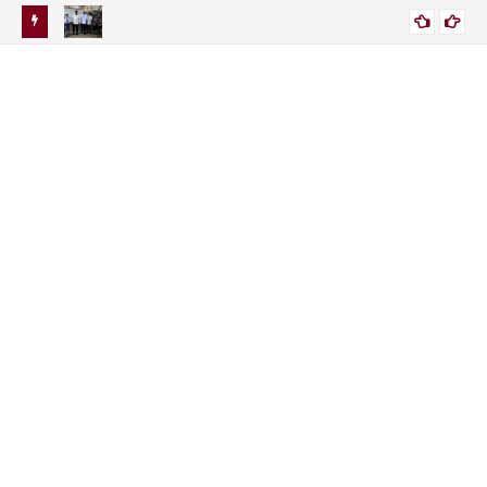
Mantan
Penantian Sejak 2024, Akhir SMPN 4 Sitolu Ori Nias Utara,
Mar
SUMUT
Pemprov Sumut Akan Bangun Gedung Baru
Su