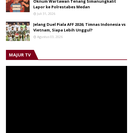
Oknum Wartawan Tenang Simanungkalit
Lapor ke Polrestabes Medan
Juli 31, 2026
Jelang Duel Piala AFF 2026; Timnas Indonesia vs
Vietnam, Siapa Lebih Unggul?
Agustus 03, 2026
MAJUR TV