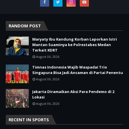
RANDOM POST
Maryaty Ibu Kandung Korban Laporkan Istri
Mantan Suaminya ke Polrestabes Medan
Terkait KDRT
August 06, 2026
Timnas Indonesia Wajib Waspadai Trio
Singapura Bisa Jadi Ancaman di Partai Penentu
August 06, 2026
Jakarta Diramaikan Aksi Para Pendemo di 2
Lokasi
August 06, 2026
RECENT IN SPORTS