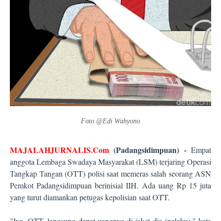
Foto.@Edi Wahyono
MAJALAHJURNALIS.Com
(Padangsidimpuan) -
Empat
anggota Lembaga Swadaya Masyarakat (LSM) terjaring Operasi
Tangkap Tangan (OTT) polisi saat memeras salah seorang ASN
Pemkot Padangsidimpuan berinisial IIH. Ada uang Rp 15 juta
yang turut diamankan petugas kepolisian saat OTT.
"Iya, OTT, langsung dapat uangnya di jaket dia (pelaku)," kata