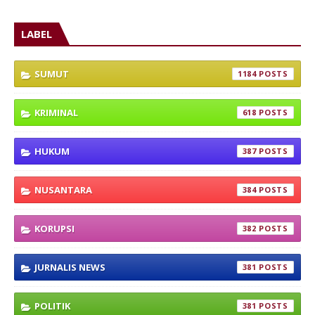
LABEL
SUMUT
1184
KRIMINAL
618
HUKUM
387
NUSANTARA
384
KORUPSI
382
JURNALIS NEWS
381
POLITIK
381