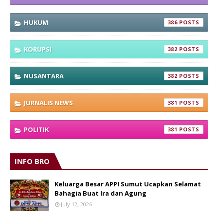
HUKUM
386
KORUPSI
382
NUSANTARA
382
JURNALIS NEWS
381
POLITIK
381
INFO BRO
Keluarga Besar APPI Sumut Ucapkan Selamat
Bahagia Buat Ira dan Agung
July 12, 2026