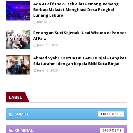
Ada 4 Café Esek-Esek alias Remang-Remang
Berbau Maksiat Menghiasi Desa Pangkal
Lunang Labura
July 18, 2026
Renungan Suci Sejenak, Usai Wisuda di Ponpes
Al Faiz
June 20, 2026
Ahmad Syahrir Ketua DPD APPI Binjai – Langkat
Silaturahmi dengan Kepala BNN Kota Binjai
June 18, 2026
LABEL
SUMUT
1182
KRIMINAL
616