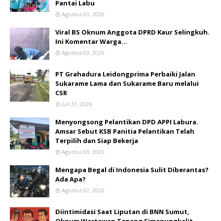
Pantai Labu
Agustus 03, 2026
Viral BS Oknum Anggota DPRD Kaur Selingkuh.
Ini Komentar Warga…
Agustus 03, 2026
PT Grahadura Leidongprima Perbaiki Jalan
Sukarame Lama dan Sukarame Baru melalui
CSR
Juli 31, 2026
Menyongsong Pelantikan DPD APPI Labura.
Amsar Sebut KSB Panitia Pelantikan Telah
Terpilih dan Siap Bekerja
Agustus 03, 2026
Mengapa Begal di Indonesia Sulit Diberantas?
Ada Apa?
Agustus 02, 2026
Diintimidasi Saat Liputan di BNN Sumut,
Oknum Wartawan Tenang Simanungkalit