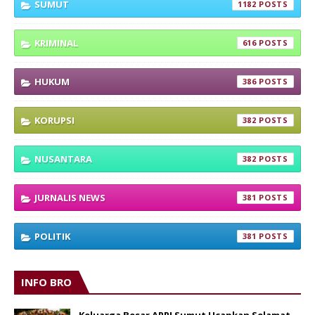
SUMUT
1182
KRIMINAL
616
HUKUM
386
KORUPSI
382
NUSANTARA
382
JURNALIS NEWS
381
POLITIK
381
INFO BRO
Keluarga Besar APPI Sumut Ucapkan Selamat