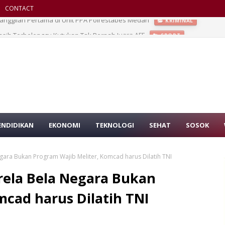
CONTACT
asih Terbelenggu Kutukan Tak Pernah Juara AFF
SPORT
ENDIDIKAN
EKONOMI
TEKNOLOGI
SEHAT
SOSOK
gara Bukan Program Wajib Meliter, Komcad harus Dilatih TNI
rela Bela Negara Bukan
mcad harus Dilatih TNI