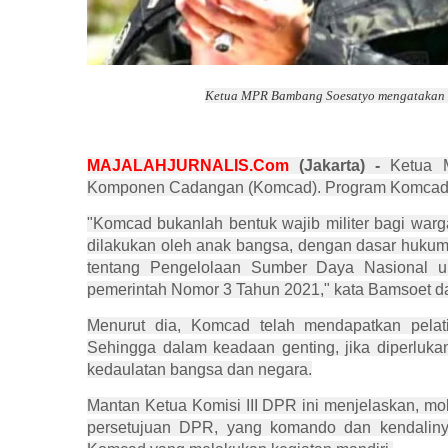
Ketua MPR Bambang Soesatyo mengatakan Ko
MAJALAHJURNALIS.Com
(Jakarta) -
Ketua M
Komponen Cadangan (Komcad). Program Komcad ini 
"Komcad bukanlah bentuk wajib militer bagi war
dilakukan oleh anak bangsa, dengan dasar huk
tentang Pengelolaan Sumber Daya Nasional u
pemerintah Nomor 3 Tahun 2021," kata Bamsoet da
Menurut dia, Komcad telah mendapatkan pelati
Sehingga dalam keadaan genting, jika diperlu
kedaulatan bangsa dan negara.
Mantan Ketua Komisi III DPR ini menjelaskan, mo
persetujuan DPR, yang komando dan kendalinya