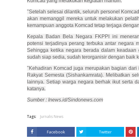
Komcad yang melakukan kegiatan mandiri.
"Setelah selesai dilantik, seluruh personel Komcad
akan memanggil mereka untuk melakukan pelatih
kemampuan anggota Komcad tetap terjaga dengan b
Kepala Badan Bela Negara FKPPI ini meneran
potensi terjadinya perang terbuka antar negara 
Sehingga ketika negara berada dalam keadaan 
sudah siap sedia, sudah terorganisir dengan baik
"Kehadiran Komcad juga merupakan bagian dari 
Rakyat Semesta (Sishankamrata). Melibatkan se
lainnya. Setiap warga negara berhak ikut serta
katanya.
Sumber :
Inews.id
/Sindonews.com
Tags:
Jurnalis News
Facebook
Twitter