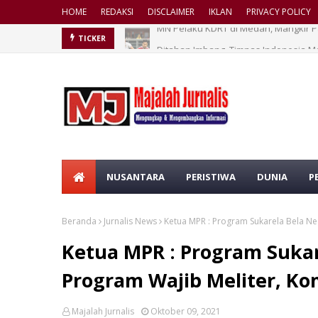
HOME
REDAKSI
DISCLAIMER
IKLAN
PRIVACY POLICY
Ditahan Imbang, Timnas Indonesia M
TICKER
NUSANTARA
PERISTIWA
DUNIA
P
Beranda
Jurnalis News
Ketua MPR : Program Sukarela Bela Ne
Ketua MPR : Program Suka
Program Wajib Meliter, Ko
Majalah Jurnalis
Oktober 09, 2021