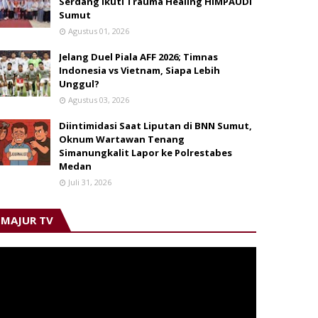
Serdang Ikuti Trauma Healing HIMPAUDI
Sumut
Agustus 01, 2026
Jelang Duel Piala AFF 2026; Timnas
Indonesia vs Vietnam, Siapa Lebih
Unggul?
Agustus 03, 2026
Diintimidasi Saat Liputan di BNN Sumut,
Oknum Wartawan Tenang
Simanungkalit Lapor ke Polrestabes
Medan
Juli 31, 2026
MAJUR TV