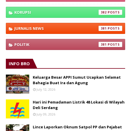
KORUPSI
382
JURNALIS NEWS
381
POLITIK
381
INFO BRO
Keluarga Besar APPI Sumut Ucapkan Selamat
Bahagia Buat Ira dan Agung
July 12, 2026
Hari ini Pemadaman Listrik 48 Lokasi di Wilayah
Deli Serdang
July 09, 2026
Lince Laporkan Oknum Satpol PP dan Pejabat