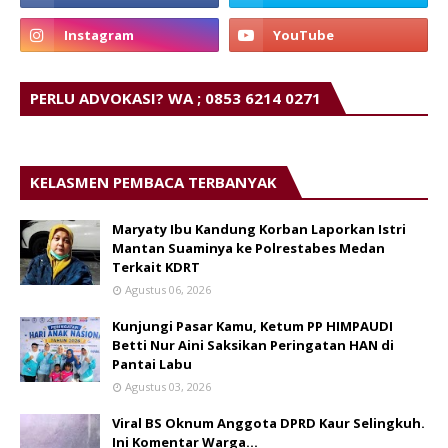
PERLU ADVOKASI? WA ; 0853 6214 0271
KELASMEN PEMBACA TERBANYAK
Maryaty Ibu Kandung Korban Laporkan Istri
Mantan Suaminya ke Polrestabes Medan
Terkait KDRT
Agustus 06, 2026
Kunjungi Pasar Kamu, Ketum PP HIMPAUDI
Betti Nur Aini Saksikan Peringatan HAN di
Pantai Labu
Agustus 03, 2026
Viral BS Oknum Anggota DPRD Kaur Selingkuh.
Ini Komentar Warga…