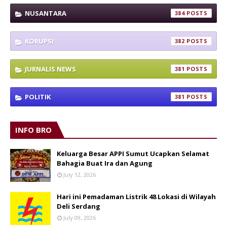
NUSANTARA
384
KORUPSI
382
JURNALIS NEWS
381
POLITIK
381
INFO BRO
Keluarga Besar APPI Sumut Ucapkan Selamat
Bahagia Buat Ira dan Agung
July 12, 2026
Hari ini Pemadaman Listrik 48 Lokasi di Wilayah
Deli Serdang
July 09, 2026