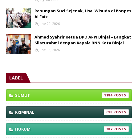
Renungan Suci Sejenak, Usai Wisuda di Ponpes
Al Faiz
June 20, 2026
Ahmad Syahrir Ketua DPD APPI Binjai – Langkat
Silaturahmi dengan Kepala BNN Kota Binjai
June 18, 2026
LABEL
SUMUT
1184
KRIMINAL
618
HUKUM
387