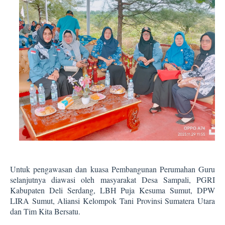
Untuk
pengawas
an
dan kuasa
Pembangunan Perumahan Guru
selanjutnya diawasi oleh m
asyarak
at
Desa Sampali
,
PGRI
Kabupaten Deli Serdang
,
LBH Puja Kesuma Sumut
,
DPW
LIRA Sumut
,
Aliansi Kelompok Tani Provinsi Sumatera Utara
dan
Tim Kita Bersatu
.