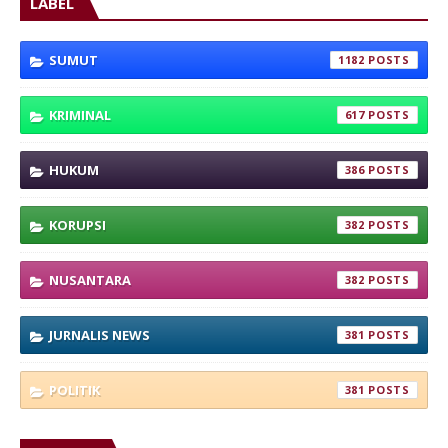
LABEL
SUMUT
1182
KRIMINAL
617
HUKUM
386
KORUPSI
382
NUSANTARA
382
JURNALIS NEWS
381
POLITIK
381