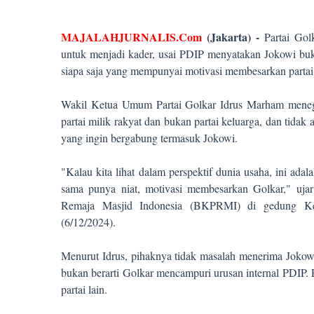
MAJALAHJURNALIS.Com
(Jakarta) -
Partai Gol
untuk menjadi kader, usai PDIP menyatakan Jokowi buka
siapa saja yang mempunyai motivasi membesarkan partai
Wakil Ketua Umum Partai Golkar Idrus Marham menegas
partai milik rakyat dan bukan partai keluarga, dan tida
yang ingin bergabung termasuk Jokowi.
"Kalau kita lihat dalam perspektif dunia usaha, ini ada
sama punya niat, motivasi membesarkan Golkar," uja
Remaja Masjid Indonesia (BKPRMI) di gedung Kem
(6/12/2024).
Menurut Idrus, pihaknya tidak masalah menerima Jokow
bukan berarti Golkar mencampuri urusan internal PDIP. Pa
partai lain.