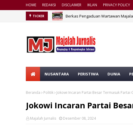
HOME
REDAKSI
DISCLAIMER
IKLAN
PRIVACY POLICY
Berkas Pengaduan Wartawan Majalah 
TICKER
NUSANTARA
PERISTIWA
DUNIA
P
Beranda
Politik
Jokowi Incaran Partai Besar Termasuk Partai 
Jokowi Incaran Partai Besa
Majalah Jurnalis
Desember 08, 2024