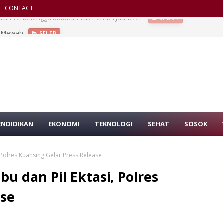
CONTACT
ah Mewah
SELEB
ENDIDIKAN
EKONOMI
TEKNOLOGI
SEHAT
SOSOK
 Polres Kuansing Gelar Press Release
 dan Pil Ektasi, Polres
ase