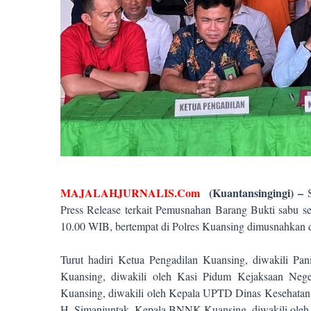
MAJALAHJURNALIS.Com
(Kuantansingingi) –
S
Press Release terkait Pemusnahan Barang Bukti sabu se
10.00 WIB, bertempat di Polres Kuansing dimusnahkan di
Turut hadiri Ketua Pengadilan Kuansing, diwakili Pan
Kuansing, diwakili oleh Kasi Pidum Kejaksaan Neg
Kuansing, diwakili oleh Kepala UPTD Dinas Kesehatan,
H. Simanjuntak, Kepala BNNK Kuansing, diwakili oleh 