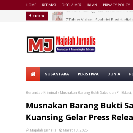
HOME
REDAKSI
DISCLAIMER
IKLAN
PRIVACY POLICY
7 Tahun Vakum, Syahrini Bagi Hadi
TICKER
NUSANTARA
PERISTIWA
DUNIA
P
Beranda
Kriminal
Musnakan Barang Bukti Sabu dan Pil Ektasi,
Musnakan Barang Bukti Sabu
Kuansing Gelar Press Rele
Majalah Jurnalis
Maret 13, 2025