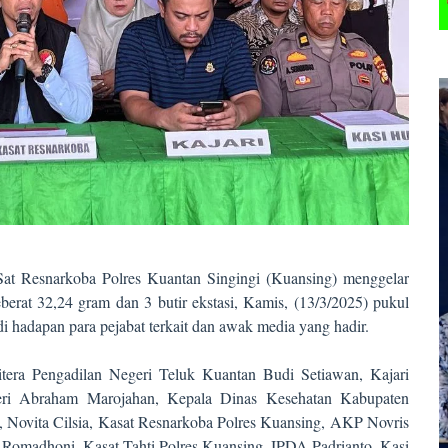
at Resnarkoba Polres Kuantan Singingi (Kuansing) menggelar
berat 32,24 gram dan 3 butir ekstasi, Kamis, (13/3/2025) pukul
 hadapan para pejabat terkait dan awak media yang hadir.
itera Pengadilan Negeri Teluk Kuantan Budi Setiawan, Kajari
eri Abraham Marojahan, Kepala Dinas Kesehatan Kabupaten
 Novita Cilsia, Kasat Resnarkoba Polres Kuansing, AKP Novris
Romadhoni, Kasat Tahti Polres Kuansing, IPDA Padrianto, Kasi