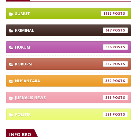
SUMUT
1182
KRIMINAL
617
HUKUM
386
KORUPSI
382
NUSANTARA
382
JURNALIS NEWS
381
POLITIK
381
INFO BRO