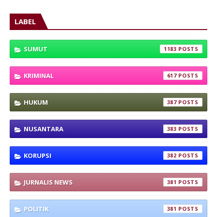
LABEL
SUMUT
1183
KRIMINAL
617
HUKUM
387
NUSANTARA
383
KORUPSI
382
JURNALIS NEWS
381
POLITIK
381