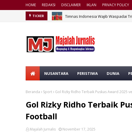
HOME
REDAKSI
DISCLAIMER
IKLAN
PRIVACY POLICY
Timnas Indonesia Wajib Waspadai Tri
TICKER
NUSANTARA
PERISTIWA
DUNIA
P
Beranda
Sport
Gol Rizky Ridho Terbaik Puskas Award 2025 ver
Gol Rizky Ridho Terbaik Pu
Football
Majalah Jurnalis
November 17, 2025