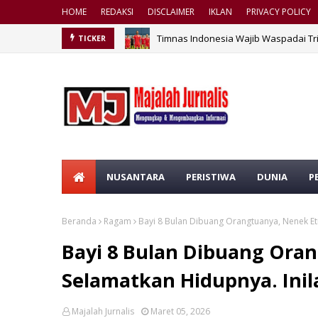
HOME
REDAKSI
DISCLAIMER
IKLAN
PRIVACY POLICY
Timnas Indonesia Wajib Waspadai Tri
TICKER
Jakarta Diramaikan Aksi Para Pendem
NUSANTARA
PERISTIWA
DUNIA
P
Beranda
Ragam
Bayi 8 Bulan Dibuang Orangtuanya, Nenek Et
Bayi 8 Bulan Dibuang Oran
Selamatkan Hidupnya. Ini
Majalah Jurnalis
Maret 05, 2026