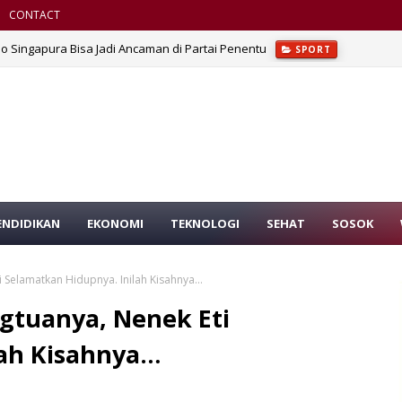
CONTACT
o Singapura Bisa Jadi Ancaman di Partai Penentu
SPORT
o di 2 Lokasi
PERISTIWA
ENDIDIKAN
EKONOMI
TEKNOLOGI
SEHAT
SOSOK
i Selamatkan Hidupnya. Inilah Kisahnya…
gtuanya, Nenek Eti
lah Kisahnya…