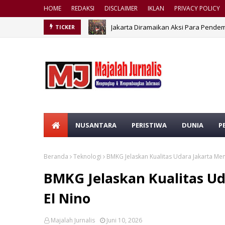
HOME
REDAKSI
DISCLAIMER
IKLAN
PRIVACY POLICY
Jakarta Diramaikan Aksi Para Pendem
TICKER
NUSANTARA
PERISTIWA
DUNIA
P
Beranda
Teknologi
BMKG Jelaskan Kualitas Udara Jakarta Me
BMKG Jelaskan Kualitas U
El Nino
Majalah Jurnalis
Juni 10, 2026