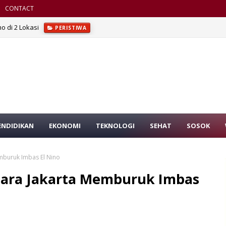
CONTACT
o di 2 Lokasi
PERISTIWA
ENDIDIKAN
EKONOMI
TEKNOLOGI
SEHAT
SOSOK
mburuk Imbas El Nino
dara Jakarta Memburuk Imbas