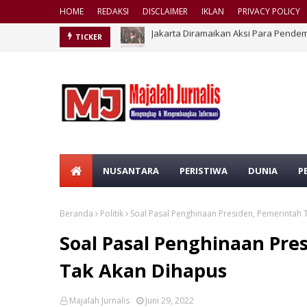
HOME
REDAKSI
DISCLAIMER
IKLAN
PRIVACY POLICY
Berkas Pengaduan Wartawan Majalah 
TICKER
NUSANTARA
PERISTIWA
DUNIA
P
Beranda
Politik
Soal Pasal Penghinaan Presiden, Pemerintah
Soal Pasal Penghinaan Pre
Tak Akan Dihapus
Majalah Jurnalis
Juni 29, 2022