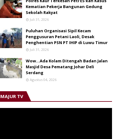
Polres Kaur Terkesan Peti‘ES’kan Kasus
Kematian Pekerja Bangunan Gedung
Sekolah Rakyat
Juli 31, 2026
Puluhan Organisasi Sipil Kecam
Penggusuran Petani Laoli, Desak
Penghentian PSN PT IHIP di Luwu Timur
Juli 31, 2026
Wow...Ada Kolam Ditengah Badan Jalan
Masjid Desa Pematang Johar Deli
Serdang
Agustus 04, 2026
MAJUR TV