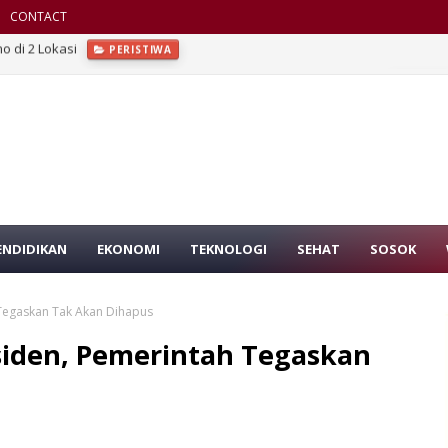
CONTACT
Jurnalis ke Bidpropam Polda Sumut, Masih Diruang Wassidik
SUMU
ENDIDIKAN
EKONOMI
TEKNOLOGI
SEHAT
SOSOK
 Tegaskan Tak Akan Dihapus
siden, Pemerintah Tegaskan