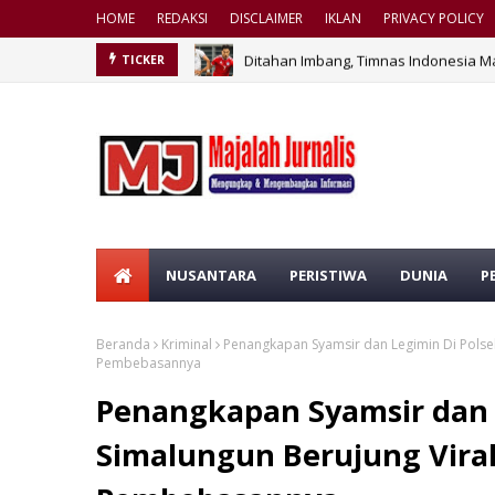
HOME
REDAKSI
DISCLAIMER
IKLAN
PRIVACY POLICY
Ditahan Imbang, Timnas Indonesia M
TICKER
NUSANTARA
PERISTIWA
DUNIA
P
Beranda
Kriminal
Penangkapan Syamsir dan Legimin Di Polse
Pembebasannya
Penangkapan Syamsir dan 
Simalungun Berujung Vira