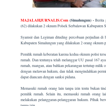
MAJALAHJURNALIS.Com
(Simalungun) -
Berita
(62) dilakukan 2 oknum Polsek Serbalawan Kabupaten Sim
Syamsir dan Legiman dituding percobaan perjudian di
Kabupaten Simalungun yang dilakukan 2 orang oknum po
Pemilik rumah keberatan karena kedua oknum polisi terseb
rumah. Dan tentunya telah melanggar UU pasal 167 ay
rumah, ruangan, atau bahkan pekarangan tertutup milik 
dengan melawan hukum, dan tidak mengindahkan permint
dapat diancam dengan sanksi pidana.
Memasuki rumah orang lain tanpa izin tentu bukan tin
pemilik rumah. Selain itu, memasuki rumah orang lain
melakukan pelanggaran-pelanggaran hukum. Pihak berw
tanpa izin.