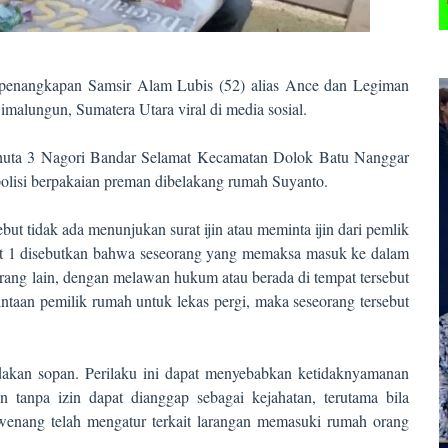
 penangkapan Samsir Alam Lubis (52) alias Ance dan Legiman
alungun, Sumatera Utara viral di media sosial.
 huta 3 Nagori Bandar Selamat Kecamatan Dolok Batu Nanggar
lisi berpakaian preman dibelakang rumah Suyanto.
ut tidak ada menunjukan surat ijin atau meminta ijin dari pemlik
at 1 disebutkan bahwa seseorang yang memaksa masuk ke dalam
orang lain, dengan melawan hukum atau berada di tempat tersebut
aan pemilik rumah untuk lekas pergi, maka seseorang tersebut
dakan sopan. Perilaku ini dapat menyebabkan ketidaknyamanan
 tanpa izin dapat dianggap sebagai kejahatan, terutama bila
enang telah mengatur terkait larangan memasuki rumah orang