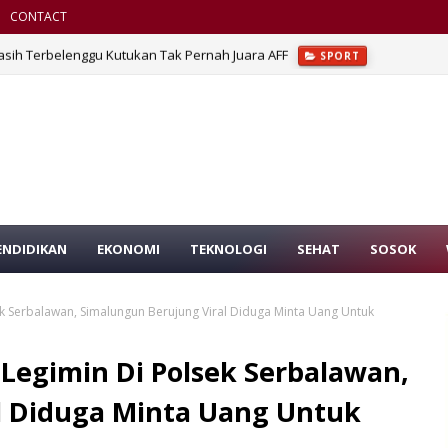
CONTACT
asih Terbelenggu Kutukan Tak Pernah Juara AFF
SPORT
ENDIDIKAN
EKONOMI
TEKNOLOGI
SEHAT
SOSOK
k Serbalawan, Simalungun Berujung Viral Diduga Minta Uang Untuk
Legimin Di Polsek Serbalawan,
l Diduga Minta Uang Untuk