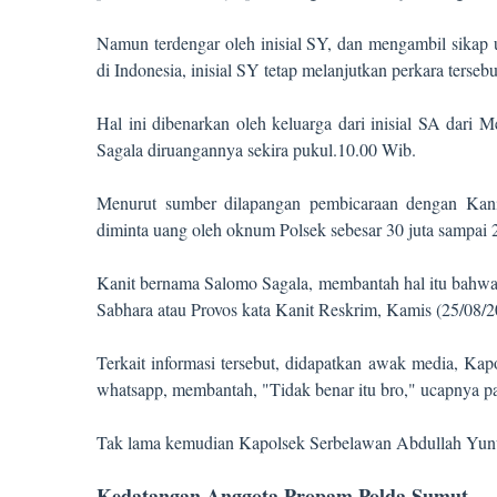
Namun terdengar oleh inisial SY, dan mengambil sikap
di Indonesia, inisial SY tetap melanjutkan perkara ters
Hal ini dibenarkan oleh keluarga dari inisial SA dar
Sagala diruangannya sekira pukul.10.00 Wib.
Menurut sumber dilapangan pembicaraan dengan Kani
diminta uang oleh oknum Polsek sebesar 30 juta sampai 2
Kanit bernama Salomo Sagala, membantah hal itu bahwa 
Sabhara atau Provos kata Kanit Reskrim, Kamis (25/08/2
Terkait informasi tersebut, didapatkan awak media, K
whatsapp, membantah, "Tidak benar itu bro," ucapnya p
Tak lama kemudian Kapolsek Serbelawan Abdullah Yunu
Kedatangan Anggota Propam Polda Sumut