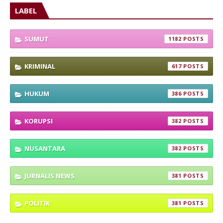
LABEL
SUMUT
1182
KRIMINAL
617
HUKUM
386
KORUPSI
382
NUSANTARA
382
JURNALIS NEWS
381
POLITIK
381