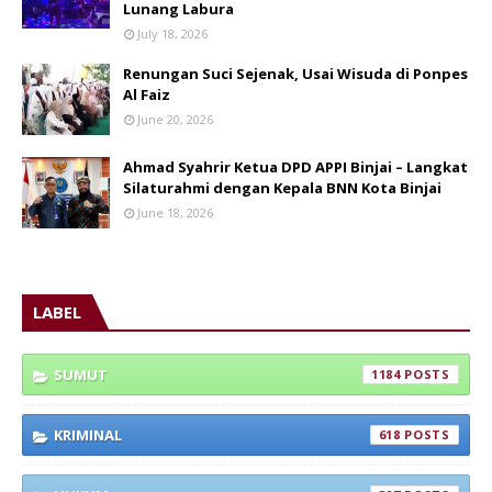
Lunang Labura
July 18, 2026
Renungan Suci Sejenak, Usai Wisuda di Ponpes
Al Faiz
June 20, 2026
Ahmad Syahrir Ketua DPD APPI Binjai – Langkat
Silaturahmi dengan Kepala BNN Kota Binjai
June 18, 2026
LABEL
SUMUT
1184
KRIMINAL
618