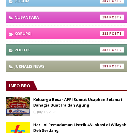
HUKUM
387
NUSANTARA
384
KORUPSI
382
POLITIK
382
JURNALIS NEWS
381
INFO BRO
Keluarga Besar APPI Sumut Ucapkan Selamat
Bahagia Buat Ira dan Agung
July 12, 2026
Hari ini Pemadaman Listrik 48 Lokasi di Wilayah
Deli Serdang