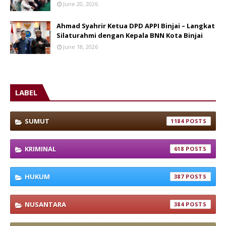
June 20, 2026
Ahmad Syahrir Ketua DPD APPI Binjai – Langkat
Silaturahmi dengan Kepala BNN Kota Binjai
June 18, 2026
LABEL
SUMUT
1184
KRIMINAL
618
HUKUM
387
NUSANTARA
384