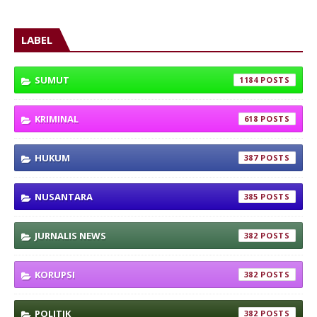
LABEL
SUMUT
1184
KRIMINAL
618
HUKUM
387
NUSANTARA
385
JURNALIS NEWS
382
KORUPSI
382
POLITIK
382