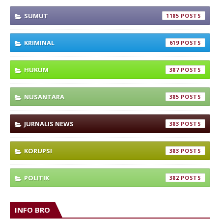
SUMUT
1185
KRIMINAL
619
HUKUM
387
NUSANTARA
385
JURNALIS NEWS
383
KORUPSI
383
POLITIK
382
INFO BRO