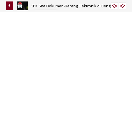
KPK Sita Dokumen-Barang Elektronik di Bengkulu
KORUPSI
 Umur?