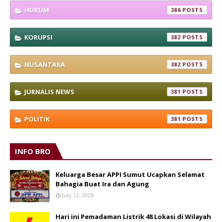
HUKUM
386
KORUPSI
382
NUSANTARA
382
JURNALIS NEWS
381
POLITIK
381
INFO BRO
Keluarga Besar APPI Sumut Ucapkan Selamat
Bahagia Buat Ira dan Agung
July 12, 2026
Hari ini Pemadaman Listrik 48 Lokasi di Wilayah