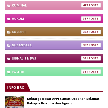
KRIMINAL
617
HUKUM
387
KORUPSI
382
NUSANTARA
382
JURNALIS NEWS
381
POLITIK
381
INFO BRO
Keluarga Besar APPI Sumut Ucapkan Selamat
Bahagia Buat Ira dan Agung