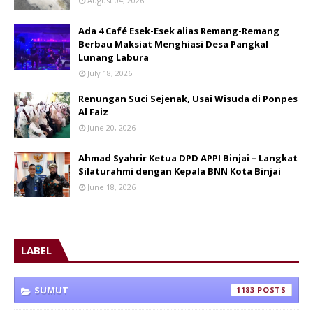
August 04, 2026
Ada 4 Café Esek-Esek alias Remang-Remang
Berbau Maksiat Menghiasi Desa Pangkal
Lunang Labura
July 18, 2026
Renungan Suci Sejenak, Usai Wisuda di Ponpes
Al Faiz
June 20, 2026
Ahmad Syahrir Ketua DPD APPI Binjai – Langkat
Silaturahmi dengan Kepala BNN Kota Binjai
June 18, 2026
LABEL
SUMUT
1183