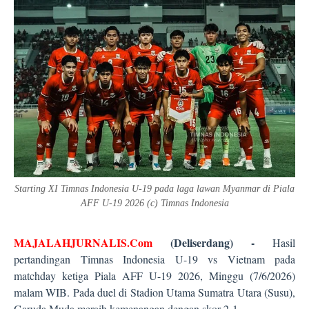
Starting XI Timnas Indonesia U-19 pada laga lawan Myanmar di Piala
AFF U-19 2026 (c) Timnas Indonesia
MAJALAHJURNALIS.Com
(Deliserdang) -
Hasil
pertandingan Timnas Indonesia U-19 vs Vietnam pada
matchday ketiga Piala AFF U-19 2026, Minggu (7/6/2026)
malam WIB. Pada duel di Stadion Utama Sumatra Utara (Susu),
Garuda Muda meraih kemenangan dengan skor 2-1.