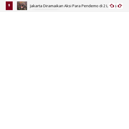
Jakarta Diramaikan Aksi Para Pendemo di 2 Lokasi
PERISTIWA
isa Jadi
Be
Bid