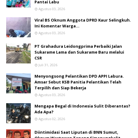
Pantai Labu
Agustus 03, 2026
Viral BS Oknum Anggota DPRD Kaur Selingkuh.
Ini Komentar Warga…
Agustus 03, 2026
PT Grahadura Leidongprima Perbaiki Jalan
Sukarame Lama dan Sukarame Baru melalui
CSR
Juli 31, 2026
Menyongsong Pelantikan DPD APPI Labura.
Amsar Sebut KSB Panitia Pelantikan Telah
Terpilih dan Siap Bekerja
Agustus 03, 2026
Mengapa Begal di Indonesia Sulit Diberantas?
Ada Apa?
Agustus 02, 2026
Diintimidasi Saat Liputan di BNN Sumut,
Oknum Wartawan Tenang Simanungkalit