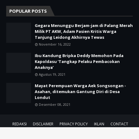
POPULAR POSTS
Gegara Menunggu Berjam-jam di Palang Merah
Milik PT AKW, Adam Pasien Kritis Warga
Tanjung Leidong Akhirnya Tewas
November 16, 2022
Ibu Kandung Bripka Deddy Memohon Pada
Kapoldasu ‘Tangkap Pelaku Pembacokan
Anaknya’
Agustus 19, 2021
Mayat Perempuan Warga Aek Songsongan -
Asahan, ditemukan Gantung Diri di Desa
Londut
Desember 08, 2021
REDAKSI
DISCLAIMER
PRIVACY POLICY
IKLAN
CONTACT
Design By
by
Majalah Jurnalis
| @2021-2025
Majalah Jurnalis