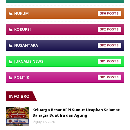
HUKUM
386
KORUPSI
382
NUSANTARA
382
JURNALIS NEWS
381
POLITIK
381
INFO BRO
Keluarga Besar APPI Sumut Ucapkan Selamat
Bahagia Buat Ira dan Agung
July 12, 2026