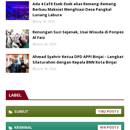
Ada 4 Café Esek-Esek alias Remang-Remang
Berbau Maksiat Menghiasi Desa Pangkal
Lunang Labura
July 18, 2026
Renungan Suci Sejenak, Usai Wisuda di Ponpes
Al Faiz
June 20, 2026
Ahmad Syahrir Ketua DPD APPI Binjai – Langkat
Silaturahmi dengan Kepala BNN Kota Binjai
June 18, 2026
LABEL
SUMUT
1182
KRIMINAL
616