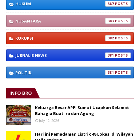
HUKUM
387
NUSANTARA
383
KORUPSI
382
JURNALIS NEWS
381
POLITIK
381
INFO BRO
Keluarga Besar APPI Sumut Ucapkan Selamat
Bahagia Buat Ira dan Agung
July 12, 2026
Hari ini Pemadaman Listrik 48 Lokasi di Wilayah
Deli Serdang