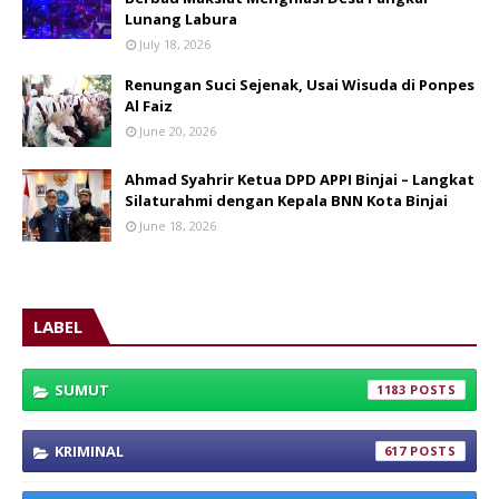
Lunang Labura
July 18, 2026
Renungan Suci Sejenak, Usai Wisuda di Ponpes
Al Faiz
June 20, 2026
Ahmad Syahrir Ketua DPD APPI Binjai – Langkat
Silaturahmi dengan Kepala BNN Kota Binjai
June 18, 2026
LABEL
SUMUT
1183
KRIMINAL
617