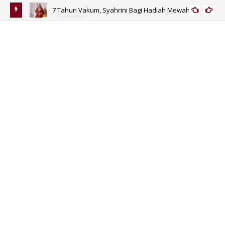
7 Tahun Vakum, Syahrini Bagi Hadiah Mewah
SELEB
nggu
Sa
Tah