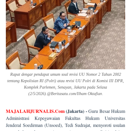
Rapat dengar pendapat umum soal revisi UU Nomor 2 Tahun 2002
tentang Kepolisian RI (Polri) atau revisi UU Polri di Komisi III DPR,
Komplek Parlemen, Senayan, Jakarta pada Selasa
(2/5/2026).@Beritasatu.com/Ilham Oktafia
n
.
MAJALAHJURNALIS.Com
(Jakarta) -
Guru Besar Hukum
Administrasi Kepegawaian Fakultas Hukum Universitas
Jenderal Soedirman (Unsoed), Tedi Sudrajat, menyoroti usulan