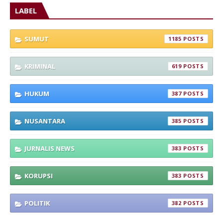
LABEL
SUMUT
1185
KRIMINAL
619
HUKUM
387
NUSANTARA
385
JURNALIS NEWS
383
KORUPSI
383
POLITIK
382