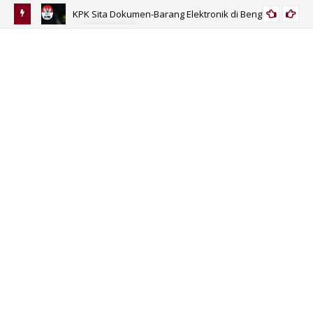
KPK Sita Dokumen-Barang Elektronik di Bengkulu
KORUPSI
 Umur?