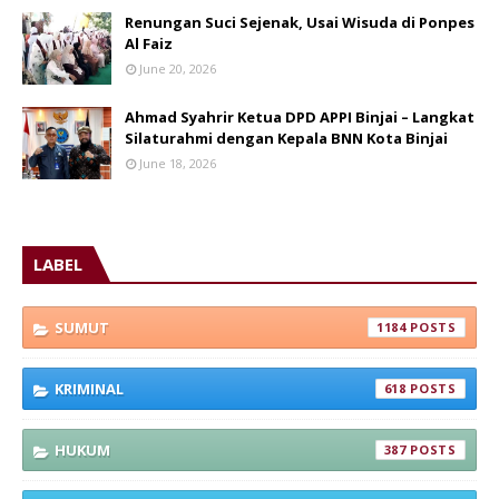
Renungan Suci Sejenak, Usai Wisuda di Ponpes
Al Faiz
June 20, 2026
Ahmad Syahrir Ketua DPD APPI Binjai – Langkat
Silaturahmi dengan Kepala BNN Kota Binjai
June 18, 2026
LABEL
SUMUT
1184
KRIMINAL
618
HUKUM
387