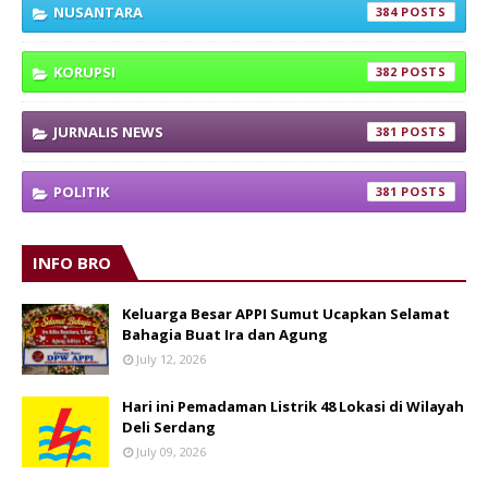
NUSANTARA
384
KORUPSI
382
JURNALIS NEWS
381
POLITIK
381
INFO BRO
Keluarga Besar APPI Sumut Ucapkan Selamat
Bahagia Buat Ira dan Agung
July 12, 2026
Hari ini Pemadaman Listrik 48 Lokasi di Wilayah
Deli Serdang
July 09, 2026