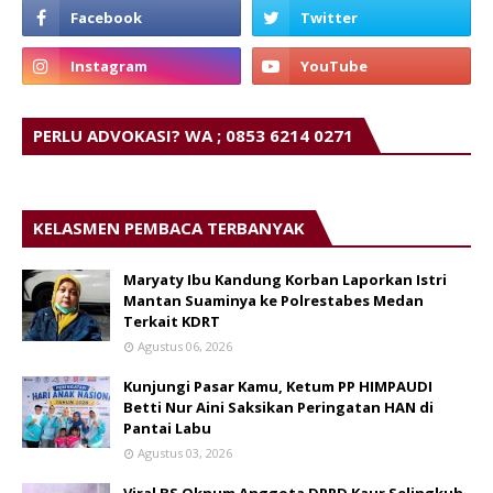
PERLU ADVOKASI? WA ; 0853 6214 0271
KELASMEN PEMBACA TERBANYAK
Maryaty Ibu Kandung Korban Laporkan Istri
Mantan Suaminya ke Polrestabes Medan
Terkait KDRT
Agustus 06, 2026
Kunjungi Pasar Kamu, Ketum PP HIMPAUDI
Betti Nur Aini Saksikan Peringatan HAN di
Pantai Labu
Agustus 03, 2026
Viral BS Oknum Anggota DPRD Kaur Selingkuh.