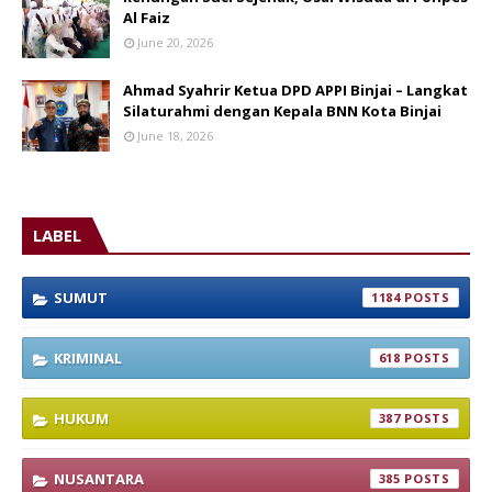
Al Faiz
June 20, 2026
Ahmad Syahrir Ketua DPD APPI Binjai – Langkat
Silaturahmi dengan Kepala BNN Kota Binjai
June 18, 2026
LABEL
SUMUT
1184
KRIMINAL
618
HUKUM
387
NUSANTARA
385