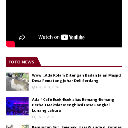
FOTO NEWS
Wow...Ada Kolam Ditengah Badan Jalan Masjid
Desa Pematang Johar Deli Serdang
August 04, 2026
Ada 4 Café Esek-Esek alias Remang-Remang
Berbau Maksiat Menghiasi Desa Pangkal
Lunang Labura
July 18, 2026
Renungan Suci Sejenak, Usai Wisuda di Ponpes