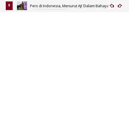
Pers di Indonesia, Menurut AJI ‘Dalam Bahaya’
JURNALIS NEWS
Sutrimo
Gan
Wa