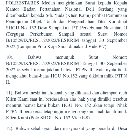
POLRESTABES Medan mengirimkan Surat kepada Kepala
Kantor Badan Pertanahan Nasional Deli Serdang yang
ditembuskan kepada Sdr. Yuda (Klien Kami) perihal Permintaan
Penunjukan Objek Tanah dan Pengembalian Titik Koordinat
SHGU No. 152 Desa Sampali a.n PT. Perkebunan Nusantara II
(Tergugat Perkebunan Sampali sesuai Surat Nomor
B/10529/IX/RES.1.2/2022/RESKRIM tanggal 30 September
2022 (Lampiran Poto Kopi Surat dimaksud Vide P-7).
10).
Bahwa menunjuk Surat Nomor:
B/10529/IX/RES.1.2/2022/RESKRIM Tanggal 30 September
2022 tersebut menunjukkan bahwa PTPN II nyata-nyata tidak
mengetahui batas-batas HGU No.152 yang diklaim milik PTPN
II.
11).
Bahwa meski tanah-tanah yang dikuasai dan ditempati oleh
Klien Kami saat ini berdasarkan alas hak yang dimilki tersebut
menurut hemat kami bukan HGU No. 152 akan tetapi Pihak
PTPN II bersikeras tetap ingin mengosongkan tanah-tanah milik
Klien Kami (Poto SHGU No. 152 Vide P-8).
12).
Bahwa sebahagian dari masyarakat yang berada di Desa