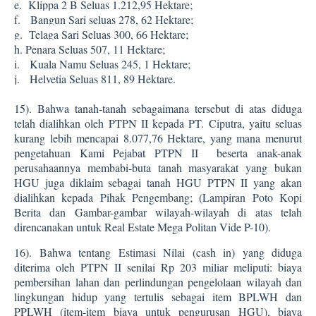
e.
Klippa 2 B Seluas 1.212,95 Hektare;
f.
Bangun Sari seluas 278, 62 Hektare;
g.
Telaga Sari Seluas 300, 66 Hektare;
h.
Penara Seluas 507, 11 Hektare;
i.
Kuala Namu Seluas 245, 1 Hektare;
j.
Helvetia Seluas 811, 89 Hektare.
15).
Bahwa tanah-tanah sebagaimana tersebut di atas diduga
telah dialihkan oleh PTPN II kepada PT. Ciputra, yaitu seluas
kurang lebih mencapai 8.077,76 Hektare, yang mana menurut
pengetahuan Kami Pejabat PTPN II
beserta anak-anak
perusahaannya membabi-buta tanah masyarakat yang bukan
HGU juga diklaim sebagai tanah HGU PTPN II yang akan
dialihkan kepada Pihak Pengembang; (Lampiran Poto Kopi
Berita dan Gambar-gambar wilayah-wilayah di atas telah
direncanakan untuk Real Estate Mega Politan Vide P-10).
16).
Bahwa tentang Estimasi Nilai (cash in) yang diduga
diterima oleh PTPN II senilai Rp 203 miliar meliputi: biaya
pembersihan lahan dan perlindungan pengelolaan wilayah dan
lingkungan hidup yang tertulis sebagai item BPLWH dan
PPLWH (item-item biaya untuk pengurusan HGU), biaya