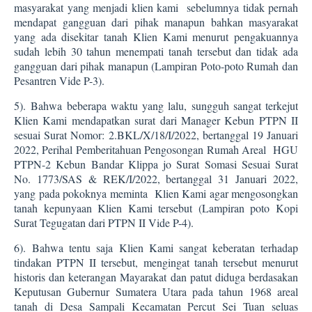
masyarakat yang menjadi klien kami
sebelumnya tidak pernah
mendapat gangguan dari pihak manapun bahkan masyarakat
yang ada disekitar tanah Klien Kami menurut pengakuannya
sudah lebih 30 tahun menempati tanah tersebut dan tidak ada
gangguan dari pihak manapun (Lampiran Poto-poto Rumah dan
Pesantren Vide P-3).
5).
Bahwa beberapa waktu yang lalu, sungguh sangat terkejut
Klien Kami mendapatkan surat dari Manager Kebun PTPN II
sesuai Surat Nomor: 2.BKL/X/18/I/2022, bertanggal 19 Januari
2022, Perihal Pemberitahuan Pengosongan Rumah Areal
HGU
PTPN-2 Kebun Bandar Klippa jo Surat Somasi Sesuai Surat
No. 1773/SAS & REK/I/2022, bertanggal 31 Januari 2022,
yang pada pokoknya meminta
Klien Kami agar mengosongkan
tanah kepunyaan Klien Kami tersebut (Lampiran poto Kopi
Surat Tegugatan dari PTPN II Vide P-4).
6).
Bahwa tentu saja Klien Kami sangat keberatan terhadap
tindakan PTPN II tersebut, mengingat tanah tersebut menurut
historis dan keterangan Mayarakat dan patut diduga berdasakan
Keputusan Gubernur Sumatera Utara pada tahun 1968 areal
tanah di Desa Sampali Kecamatan Percut Sei Tuan seluas