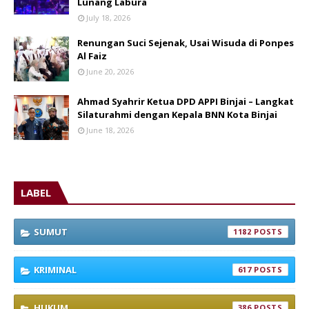
Lunang Labura
July 18, 2026
Renungan Suci Sejenak, Usai Wisuda di Ponpes
Al Faiz
June 20, 2026
Ahmad Syahrir Ketua DPD APPI Binjai – Langkat
Silaturahmi dengan Kepala BNN Kota Binjai
June 18, 2026
LABEL
SUMUT
1182
KRIMINAL
617
HUKUM
386