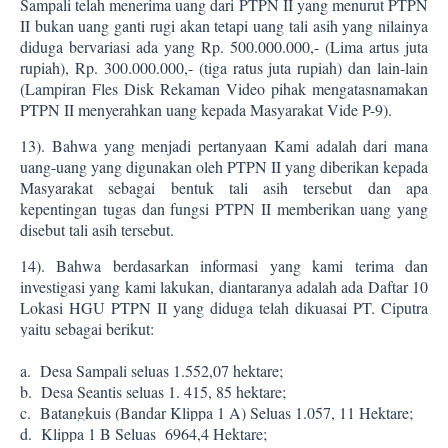
Sampali telah menerima uang dari PTPN II yang menurut PTPN
II bukan uang ganti rugi akan tetapi uang tali asih yang nilainya
diduga bervariasi ada yang Rp. 500.000.000,- (Lima artus juta
rupiah), Rp. 300.000.000,- (tiga ratus juta rupiah) dan lain-lain
(Lampiran Fles Disk Rekaman Video pihak mengatasnamakan
PTPN II menyerahkan uang kepada Masyarakat Vide P-9).
13).
Bahwa yang menjadi pertanyaan Kami adalah dari mana
uang-uang yang digunakan oleh PTPN II yang diberikan kepada
Masyarakat sebagai bentuk tali asih tersebut dan apa
kepentingan tugas dan fungsi PTPN II memberikan uang yang
disebut tali asih tersebut.
14).
Bahwa berdasarkan informasi yang kami terima dan
investigasi yang kami lakukan, diantaranya adalah ada Daftar 10
Lokasi HGU PTPN II yang diduga telah dikuasai PT. Ciputra
yaitu sebagai berikut:
a.
Desa Sampali seluas 1.552,07 hektare;
b.
Desa Seantis seluas 1. 415, 85 hektare;
c.
Batangkuis (Bandar Klippa 1 A) Seluas 1.057, 11 Hektare;
d.
Klippa 1 B Seluas
6964,4 Hektare;