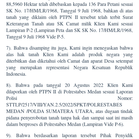
88,5960 Hektar telah dibebaskan kepada 136 Para Petani sesuai
SK No. 17/HM/LR/1968, Tanggal 9 Juli 1968, bahkan di atas
tanah yang diklaim oleh PTPN II tersebut telah terbit Surat
Keterangan Tanah atau SK Camat milik Klien Kami sesuai
Lampiran P-2 (Lampiran Peta dan SK SK No. 17/HM/LR/1968,
Tanggal 9 Juli 1968 Vide P-5.
7).
Bahwa disamping itu juga, Kami ingin menegaskan bahwa
alas hak tanah Klien Kami adalah produk negara yang
diterbitkan dan diketahui oleh Camat dan aparat Desa setempat
yang merupakan representasi Negara Kesatuan Republik
Indonesia.
8).
Bahwa pada tanggal 20 Agustus 2022 Klien Kami
dilaporkan oleh PTPN II di Polrestabes Medan sesuai Laporan
Polisi Nomor:
STTLP/2517/VIII/YAN.2.5/2022/SPKT/POLRESTABES
MEDAN /POLDA SUMATERA UTARA, atas dugaan tindak
pidana penyerobotan tanah tanpa hak dan sampai saat ini masih
dalam berproses di Polrestabes Medan (Lampiran Vide P-6).
9).
Bahwa berdasarkan laporan tersebut Pihak Penyidik