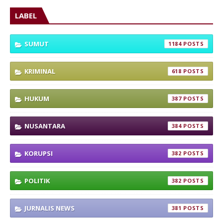
LABEL
SUMUT
1184
KRIMINAL
618
HUKUM
387
NUSANTARA
384
KORUPSI
382
POLITIK
382
JURNALIS NEWS
381