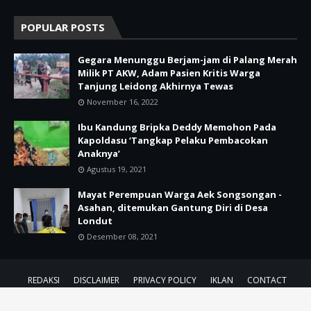
POPULAR POSTS
Gegara Menunggu Berjam-jam di Palang Merah
Milik PT AKW, Adam Pasien Kritis Warga
Tanjung Leidong Akhirnya Tewas
November 16, 2022
Ibu Kandung Bripka Deddy Memohon Pada
Kapoldasu ‘Tangkap Pelaku Pembacokan
Anaknya’
Agustus 19, 2021
Mayat Perempuan Warga Aek Songsongan -
Asahan, ditemukan Gantung Diri di Desa
Londut
Desember 08, 2021
REDAKSI
DISCLAIMER
PRIVACY POLICY
IKLAN
CONTACT
Design By
by
Majalah Jurnalis
| @2021-2025
Majalah Jurnalis