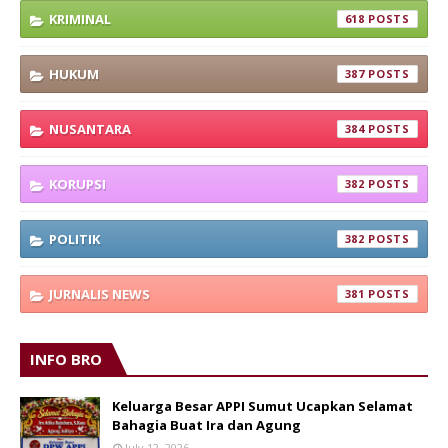
KRIMINAL
618
HUKUM
387
NUSANTARA
384
KORUPSI
382
POLITIK
382
JURNALIS NEWS
381
INFO BRO
Keluarga Besar APPI Sumut Ucapkan Selamat
Bahagia Buat Ira dan Agung
July 12, 2026