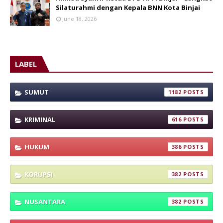
Silaturahmi dengan Kepala BNN Kota Binjai
June 18, 2026
LABEL
SUMUT
1182
KRIMINAL
616
HUKUM
386
KORUPSI
382
NUSANTARA
382