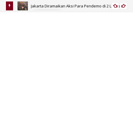
Jakarta Diramaikan Aksi Para Pendemo di 2 Lokasi
PERISTIWA
isa Jadi
Be
Bid