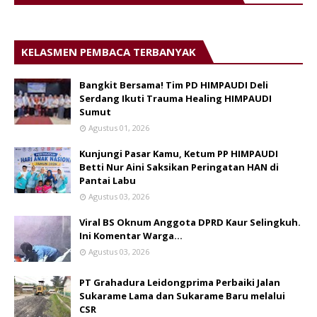
KELASMEN PEMBACA TERBANYAK
Bangkit Bersama! Tim PD HIMPAUDI Deli
Serdang Ikuti Trauma Healing HIMPAUDI
Sumut
Agustus 01, 2026
Kunjungi Pasar Kamu, Ketum PP HIMPAUDI
Betti Nur Aini Saksikan Peringatan HAN di
Pantai Labu
Agustus 03, 2026
Viral BS Oknum Anggota DPRD Kaur Selingkuh.
Ini Komentar Warga…
Agustus 03, 2026
PT Grahadura Leidongprima Perbaiki Jalan
Sukarame Lama dan Sukarame Baru melalui
CSR