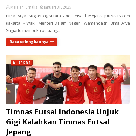
Majalah Jurnalis
Januari 31, 2025
Bima Arya Sugiarto.@Antara /Rio Feisa l MAJALAHJURNALIS.Com
(Jakarta) - Wakil Menteri Dalam Negeri (Wamendagri) Bima Arya
Sugiarto membuka peluang…
Baca selengkapnya
SPORT
Timnas Futsal Indonesia Unjuk
Gigi Kalahkan Timnas Futsal
Jepang