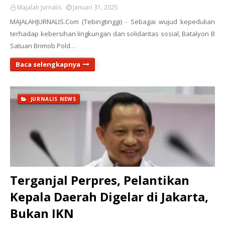
Majalah Jurnalis
Januari 31, 2025
MAJALAHJURNALIS.Com (Tebingtinggi) - Sebagai wujud kepedulian
terhadap kebersihan lingkungan dan solidaritas sosial, Batalyon B
Satuan Brimob Pold…
Baca selengkapnya
JURNALIS NEWS
Terganjal Perpres, Pelantikan
Kepala Daerah Digelar di Jakarta,
Bukan IKN