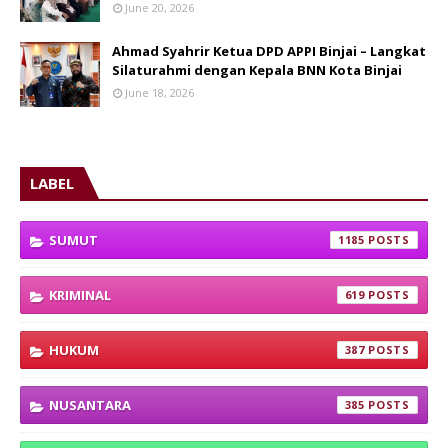
June 20, 2026
Ahmad Syahrir Ketua DPD APPI Binjai – Langkat
Silaturahmi dengan Kepala BNN Kota Binjai
June 18, 2026
LABEL
SUMUT
1185
KRIMINAL
619
HUKUM
387
NUSANTARA
385