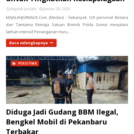
Majalah Jurnalis
Januari 30, 2025
MAJALAHJURNALIS.Com (Medan) - Sebanyak 129 personel Bintara
dan Tamtama Remaja Satuan Brimob Polda Sumut menjalani
latihan intensif Penanganan Huru…
Baca selengkapnya
PERISTIWA
Diduga Jadi Gudang BBM Ilegal,
Bengkel Mobil di Pekanbaru
Terbakar