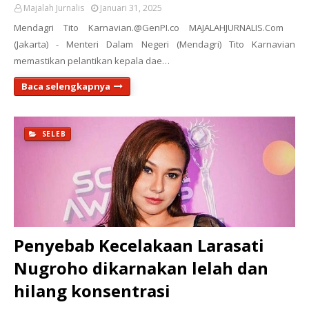
Majalah Jurnalis
Januari 31, 2025
Mendagri Tito Karnavian.@GenPI.co MAJALAHJURNALIS.Com
(Jakarta) - Menteri Dalam Negeri (Mendagri) Tito Karnavian
memastikan pelantikan kepala dae…
Baca selengkapnya
SELEB
Penyebab Kecelakaan Larasati
Nugroho dikarnakan lelah dan
hilang konsentrasi