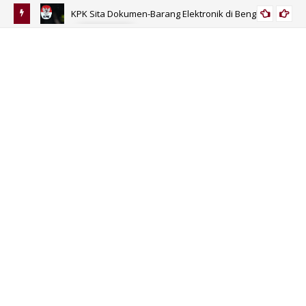
KPK Sita Dokumen-Barang Elektronik di Bengkulu
KORUPSI
 Umur?