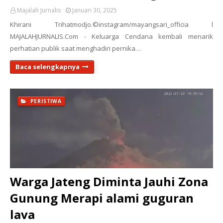
Majalah Jurnalis
Januari 30, 2025
Khirani Trihatmodjo.©instagram/mayangsari_officia l
MAJALAHJURNALIS.Com - Keluarga Cendana kembali menarik
perhatian publik saat menghadiri pernika…
Baca selengkapnya
PERISTIWA
Warga Jateng Diminta Jauhi Zona
Gunung Merapi alami guguran
lava