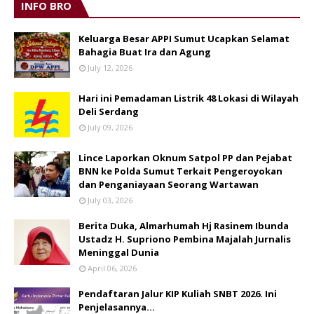
INFO BRO
Keluarga Besar APPI Sumut Ucapkan Selamat
Bahagia Buat Ira dan Agung
July 12, 2026
Hari ini Pemadaman Listrik 48 Lokasi di Wilayah
Deli Serdang
July 09, 2026
Lince Laporkan Oknum Satpol PP dan Pejabat
BNN ke Polda Sumut Terkait Pengeroyokan
dan Penganiayaan Seorang Wartawan
July 03, 2026
Berita Duka, Almarhumah Hj Rasinem Ibunda
Ustadz H. Supriono Pembina Majalah Jurnalis
Meninggal Dunia
April 06, 2026
Pendaftaran Jalur KIP Kuliah SNBT 2026. Ini
Penjelasannya…