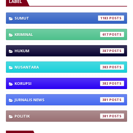
LABEL
SUMUT
1183
KRIMINAL
617
HUKUM
387
NUSANTARA
383
KORUPSI
382
JURNALIS NEWS
381
POLITIK
381